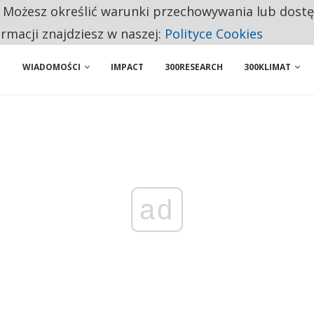
. Możesz określić warunki przechowywania lub dost
NIORZY PRZEZNACZAJĄ NA PODSTAWOWE ZAKUPY
ormacji znajdziesz w naszej:
Polityce Cookies
WIADOMOŚCI
IMPACT
300RESEARCH
300KLIMAT
ad