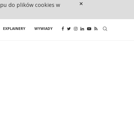
×
ępu do plików cookies w
NA JEDEN WAKAT PRZYPADAJĄ 
EXPLAINERY
WYWIADY