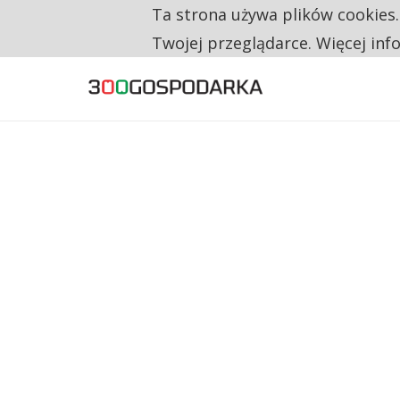
Ta strona używa plików cookies
TYLKO U NAS
CO TRZECIĄ ZŁOTÓWKĘ Z EMERYTURY SE
Twojej przeglądarce. Więcej inf