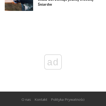
Śniardw
ad
O nas
Kontakt
Polityka Prywatności