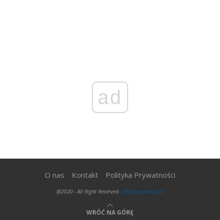
ad
O nas
Kontakt
Polityka Prywatności
@2020 - All Right Reserved.
300gospodarka.pl
WRÓĆ NA GÓRĘ