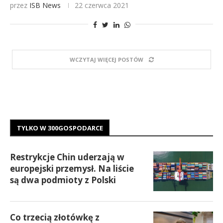
przez
ISB News
22 czerwca 2021
WCZYTAJ WIĘCEJ POSTÓW
TYLKO W 300GOSPODARCE
Restrykcje Chin uderzają w
europejski przemysł. Na liście
są dwa podmioty z Polski
Co trzecią złotówkę z