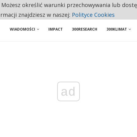
. Możesz określić warunki przechowywania lub dost
ENIA. WIELU KANDYDATÓW NIE ROZPOCZYNA PRACY
ormacji znajdziesz w naszej:
Polityce Cookies
WIADOMOŚCI
IMPACT
300RESEARCH
300KLIMAT
ad