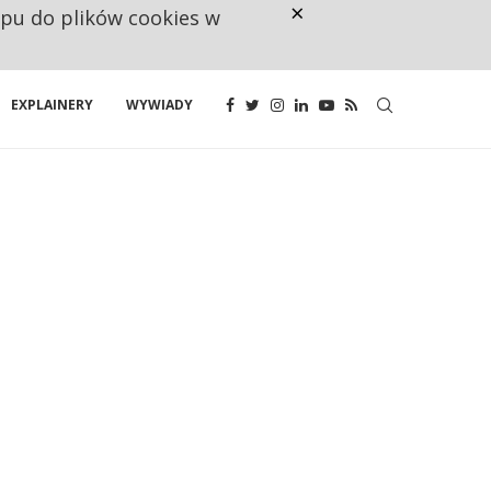
×
ępu do plików cookies w
160 ZNAKÓW TO ZA MAŁO. FUND
EXPLAINERY
WYWIADY