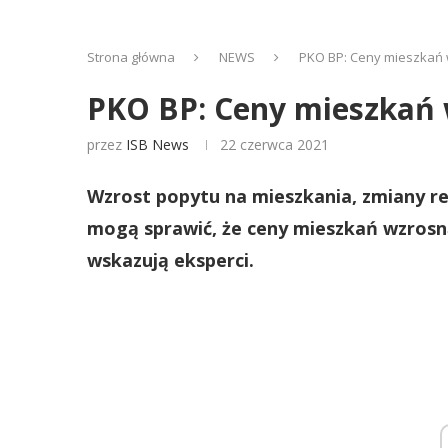
Strona główna
NEWS
PKO BP: Ceny mieszkań 
PKO BP: Ceny mieszkań 
przez
ISB News
22 czerwca 2021
Wzrost popytu na mieszkania, zmiany re
mogą sprawić, że ceny mieszkań wzrosną
wskazują eksperci.