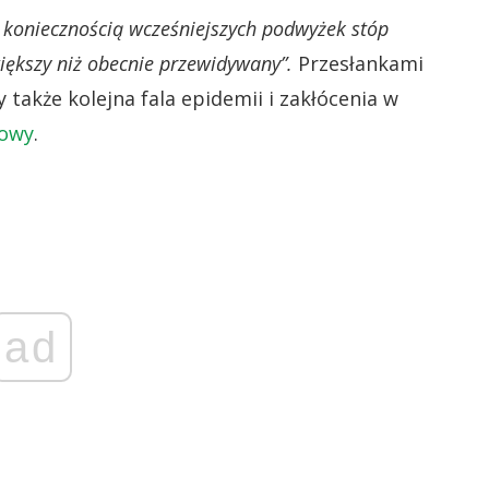
z koniecznością wcześniejszych podwyżek stóp
większy niż obecnie przewidywany”.
Przesłankami
także kolejna fala epidemii i zakłócenia w
dowy
.
ad