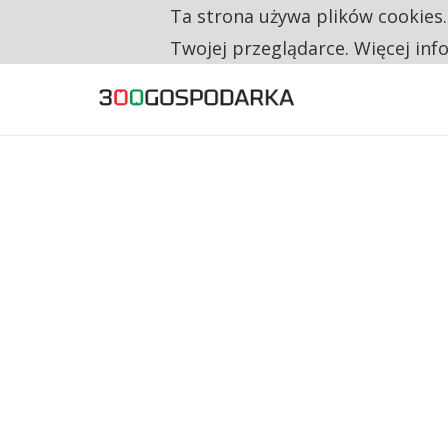
Ta strona używa plików cookies
TYLKO U NAS
NA JEDEN WAKAT PRZYPADAJĄ 62 ZGŁOSZ
Twojej przeglądarce. Więcej inf