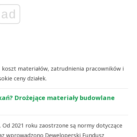
ad
 koszt materiałów, zatrudnienia pracowników i
okie ceny działek.
zkań? Drożejące materiały budowlane
e. Od 2021 roku zaostrzone są normy dotyczące
raz wprowadzono Deweloperski Fundusz