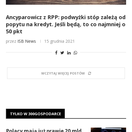
Ancyparowicz z RPP: podwyżki stóp zależą od
popytu na kredyt. Jeśli będą, to co najmniej o
50 pkt
przez
ISB News
15 grudnia 2021
WCZYTAJ WIĘCEJ POSTÓW
TYLKO W 300GOSPODARCE
Polacy mają już prawie 20 mld