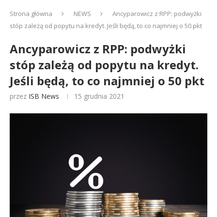
Strona główna
NEWS
Ancyparowicz z RPP: podwyżki
stóp zależą od popytu na kredyt. Jeśli będą, to co najmniej o 50 pkt
Ancyparowicz z RPP: podwyżki
stóp zależą od popytu na kredyt.
Jeśli będą, to co najmniej o 50 pkt
przez
ISB News
15 grudnia 2021