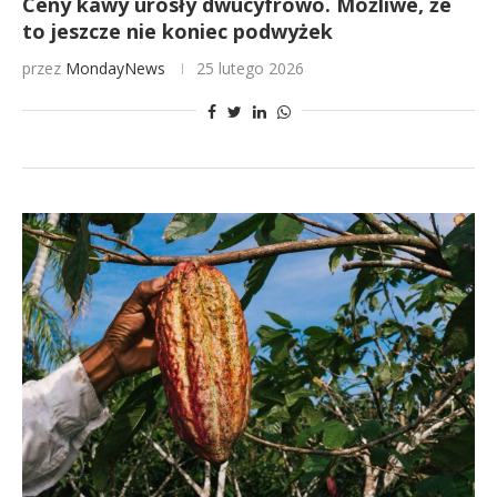
Ceny kawy urosły dwucyfrowo. Możliwe, że
to jeszcze nie koniec podwyżek
przez
MondayNews
25 lutego 2026