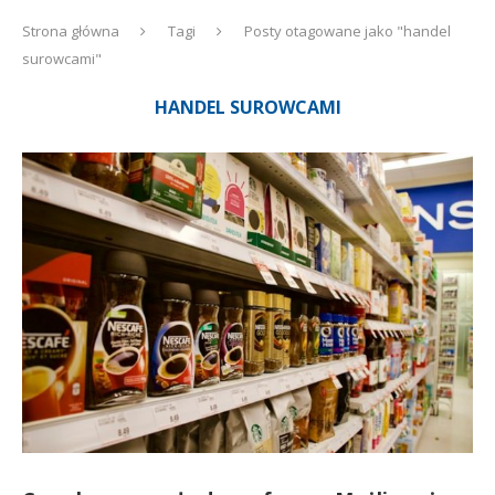
Strona główna
Tagi
Posty otagowane jako "handel
surowcami"
HANDEL SUROWCAMI