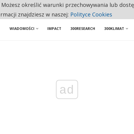
. Możesz określić warunki przechowywania lub dost
NIORZY PRZEZNACZAJĄ NA PODSTAWOWE ZAKUPY
ormacji znajdziesz w naszej:
Polityce Cookies
ENIA. WIELU KANDYDATÓW NIE ROZPOCZYNA PRACY
WIADOMOŚCI
IMPACT
300RESEARCH
300KLIMAT
ad