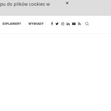
×
ępu do plików cookies w
160 ZNAKÓW TO ZA MAŁO. FUND
EXPLAINERY
WYWIADY