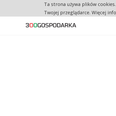
Ta strona używa plików cookies
TYLKO U NAS
CO TRZECIĄ ZŁOTÓWKĘ Z EMERYTURY SE
Twojej przeglądarce. Więcej inf
NA JEDEN WAKAT PRZYPADAJĄ 62 ZGŁOSZ