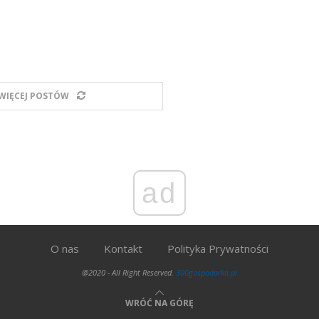
WIĘCEJ POSTÓW
ad
O nas
Kontakt
Polityka Prywatności
@2020 - All Right Reserved.
300gospodarka.pl
WRÓĆ NA GÓRĘ