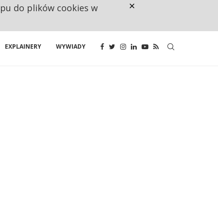
×
ępu do plików cookies w
RESTRYKCJE CHIN UDERZAJĄ W E
EXPLAINERY
WYWIADY