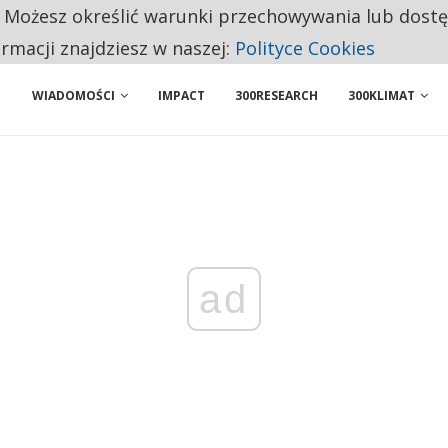
. Możesz określić warunki przechowywania lub dost
BY WŁASNĄ FIRMĘ. INNYM JUŻ TAK ŁATWO JEJ NIE POLECAJĄ
ormacji znajdziesz w naszej:
Polityce Cookies
WIADOMOŚCI
IMPACT
300RESEARCH
300KLIMAT
ad