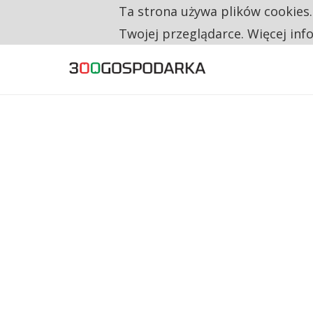
Ta strona używa plików cookies
TYLKO U NAS
TRZECH NA CZTERECH PONOWNIE ZAŁOŻYŁO
Twojej przeglądarce. Więcej inf