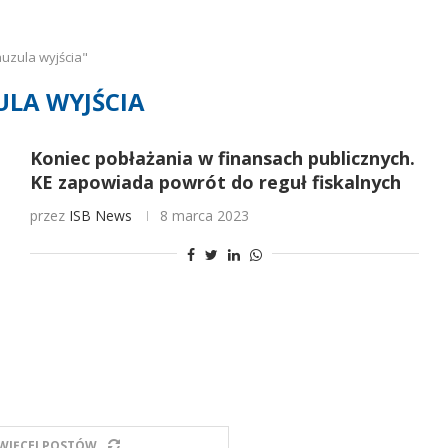
uzula wyjścia"
LA WYJŚCIA
Koniec pobłażania w finansach publicznych.
KE zapowiada powrót do reguł fiskalnych
przez
ISB News
8 marca 2023
WIĘCEJ POSTÓW