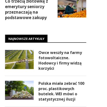
Co trzecią złotówkę z
emerytury seniorzy
przeznaczają na
podstawowe zakupy
NAJNOWSZE ARTYKUŁY
Owce weszły na farmy
fotowoltaiczne.
Hodowcy i firmy widzą
korzyści
Polska miała zebrać 100
proc. plastikowych
butelek. WEI mówi o
statystycznej iluzji