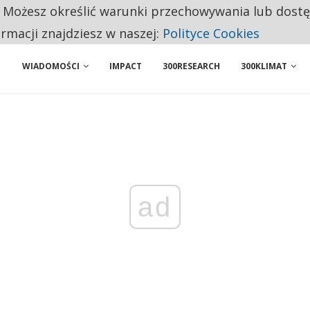
. Możesz określić warunki przechowywania lub dost
 PRZEMYSŁ. NA LIŚCIE SĄ DWA PODMIOTY Z POLSKI
ormacji znajdziesz w naszej:
Polityce Cookies
WIADOMOŚCI
IMPACT
300RESEARCH
300KLIMAT
ad