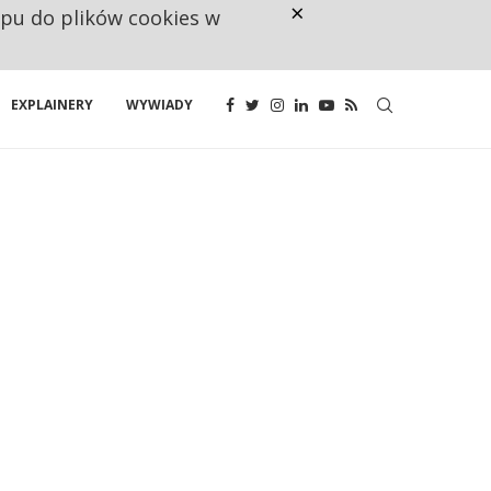
×
ępu do plików cookies w
CO TRZECIĄ ZŁOTÓWKĘ Z EMER
EXPLAINERY
WYWIADY