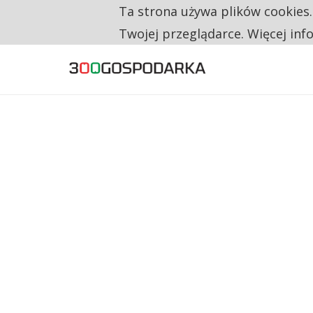
Ta strona używa plików cookies
TYLKO U NAS
RESTRYKCJE CHIN UDERZAJĄ W EUROPEJSKI
Twojej przeglądarce. Więcej inf