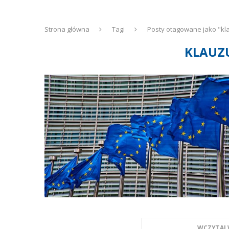
Strona główna
Tagi
Posty otagowane jako "kla
KLAUZU
WCZYTAJ 