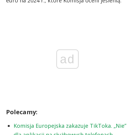
euro na 2024 r., które Komisja oceni jesienią.
ad
Polecamy:
Komisja Europejska zakazuje TikToka. „Nie”
dla aplikacji na służbowych telefonach