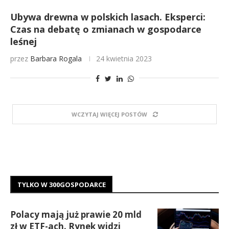
Ubywa drewna w polskich lasach. Eksperci:
Czas na debatę o zmianach w gospodarce
leśnej
przez
Barbara Rogala
24 kwietnia 2023
WCZYTAJ WIĘCEJ POSTÓW
TYLKO W 300GOSPODARCE
Polacy mają już prawie 20 mld
zł w ETF-ach. Rynek widzi