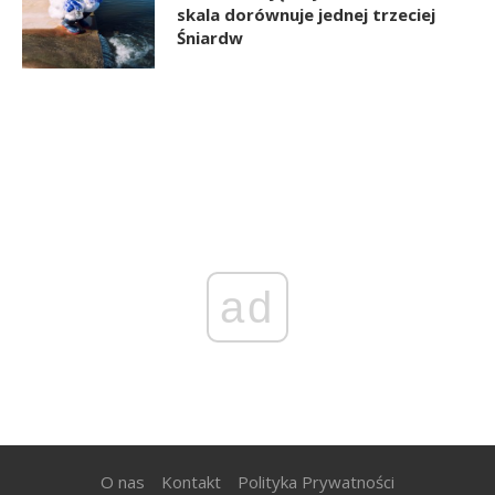
skala dorównuje jednej trzeciej
Śniardw
ad
O nas
Kontakt
Polityka Prywatności