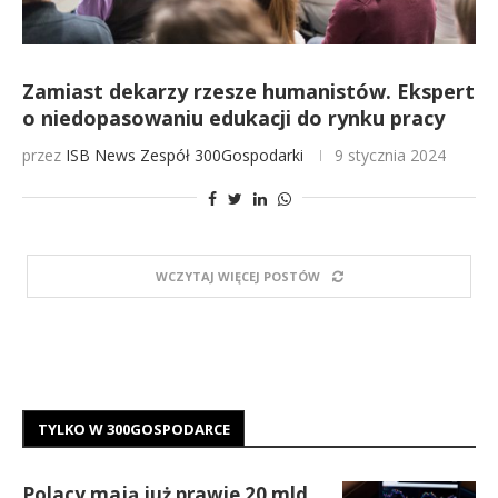
Zamiast dekarzy rzesze humanistów. Ekspert
o niedopasowaniu edukacji do rynku pracy
przez
ISB News
Zespół 300Gospodarki
9 stycznia 2024
WCZYTAJ WIĘCEJ POSTÓW
TYLKO W 300GOSPODARCE
Polacy mają już prawie 20 mld