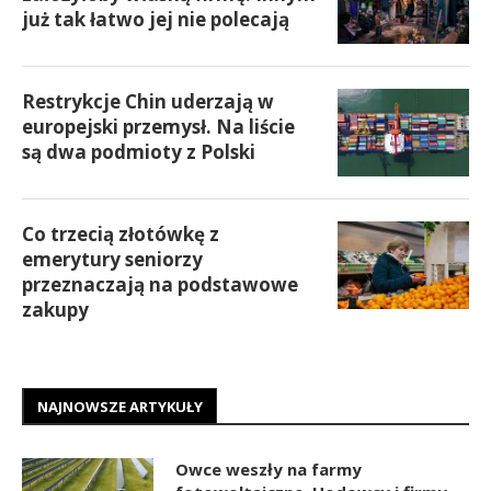
już tak łatwo jej nie polecają
Restrykcje Chin uderzają w
europejski przemysł. Na liście
są dwa podmioty z Polski
Co trzecią złotówkę z
emerytury seniorzy
przeznaczają na podstawowe
zakupy
NAJNOWSZE ARTYKUŁY
Owce weszły na farmy