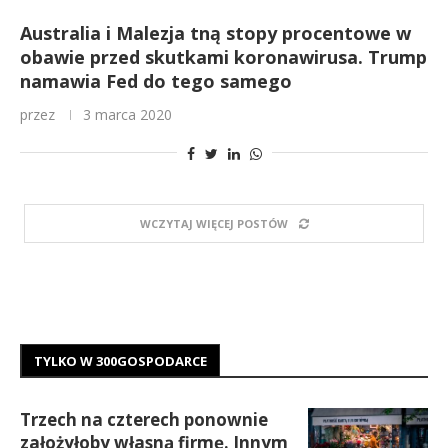
Australia i Malezja tną stopy procentowe w
obawie przed skutkami koronawirusa. Trump
namawia Fed do tego samego
przez
3 marca 2020
WCZYTAJ WIĘCEJ POSTÓW
TYLKO W 300GOSPODARCE
Trzech na czterech ponownie
założyłoby własną firmę. Innym