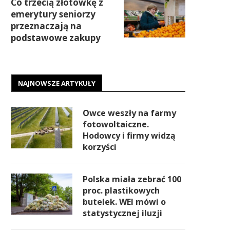
Co trzecią złotówkę z
emerytury seniorzy
przeznaczają na
podstawowe zakupy
NAJNOWSZE ARTYKUŁY
Owce weszły na farmy
fotowoltaiczne.
Hodowcy i firmy widzą
korzyści
Polska miała zebrać 100
proc. plastikowych
butelek. WEI mówi o
statystycznej iluzji