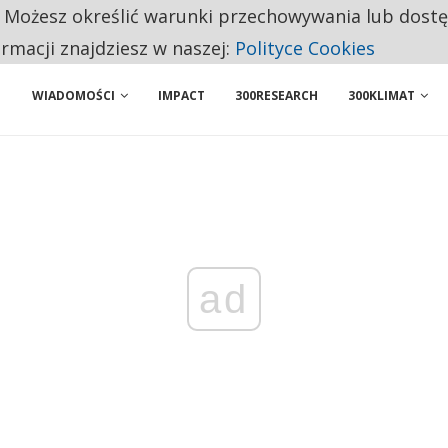
. Możesz określić warunki przechowywania lub dost
 PRZEMYSŁ. NA LIŚCIE SĄ DWA PODMIOTY Z POLSKI
ormacji znajdziesz w naszej:
Polityce Cookies
WIADOMOŚCI
IMPACT
300RESEARCH
300KLIMAT
ad