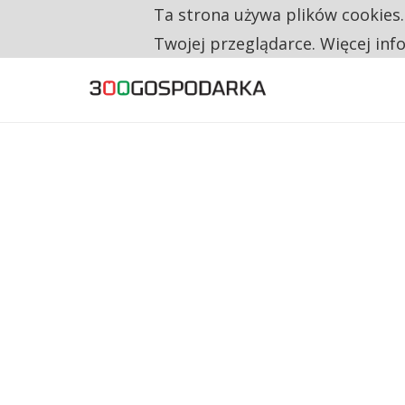
Ta strona używa plików cookies
TYLKO U NAS
RESTRYKCJE CHIN UDERZAJĄ W EUROPEJSKI
Twojej przeglądarce. Więcej inf