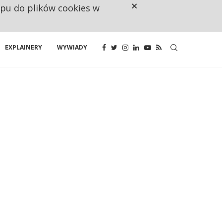
×
ępu do plików cookies w
CO TRZECIĄ ZŁOTÓWKĘ Z EMER
EXPLAINERY
WYWIADY