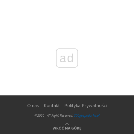
ad
O nas
Kontakt
Polityka Prywatności
@2020 - All Right Reserved.
300gospodarka.pl
WRÓĆ NA GÓRĘ