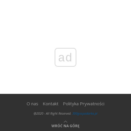
ad
O nas
Kontakt
Polityka Prywatności
@2020 - All Right Reserved.
300gospodarka.pl
WRÓĆ NA GÓRĘ