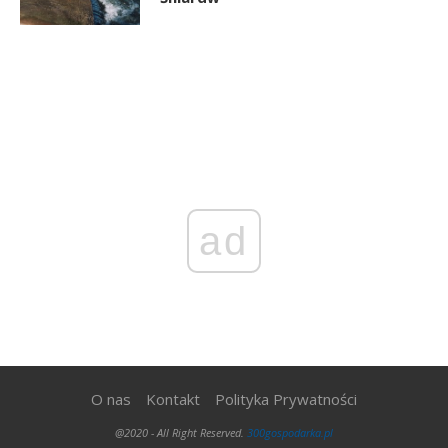
ad
O nas
Kontakt
Polityka Prywatności
@2020 - All Right Reserved.
300gospodarka.pl