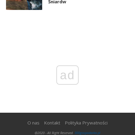
Śniardw
ad
O nas
Kontakt
Polityka Prywatności
@2020 - All Right Reserved.
300gospodarka.pl