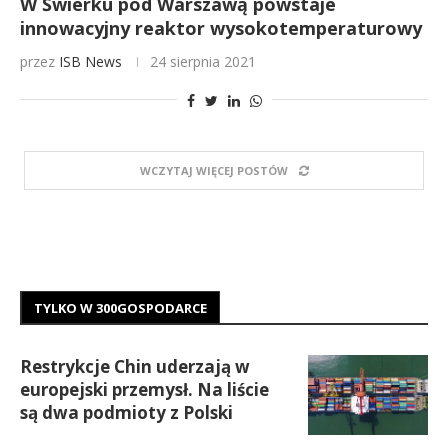
W Świerku pod Warszawą powstaje
innowacyjny reaktor wysokotemperaturowy
przez
ISB News
24 sierpnia 2021
WCZYTAJ WIĘCEJ POSTÓW
TYLKO W 300GOSPODARCE
Restrykcje Chin uderzają w
europejski przemysł. Na liście
są dwa podmioty z Polski