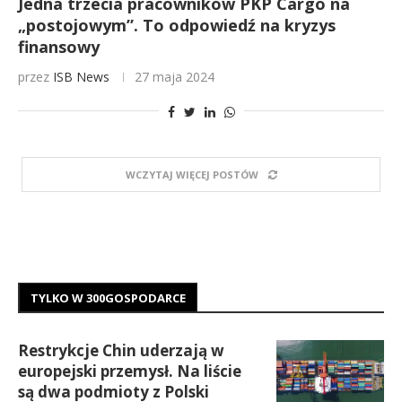
Jedna trzecia pracowników PKP Cargo na
„postojowym”. To odpowiedź na kryzys
finansowy
przez
ISB News
27 maja 2024
WCZYTAJ WIĘCEJ POSTÓW
TYLKO W 300GOSPODARCE
Restrykcje Chin uderzają w
europejski przemysł. Na liście
są dwa podmioty z Polski