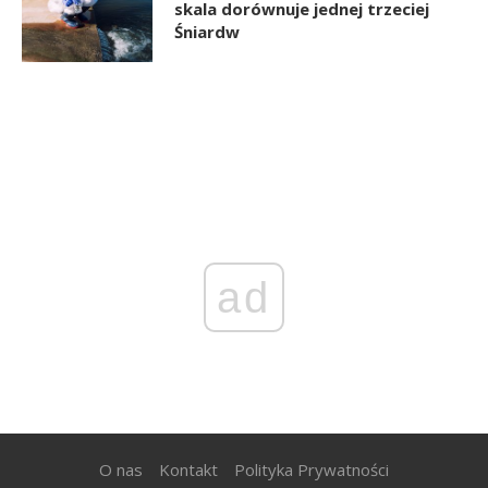
skala dorównuje jednej trzeciej
Śniardw
ad
O nas
Kontakt
Polityka Prywatności