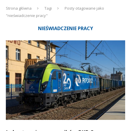
Strona główna
Tagi
Posty otagowane jako
"nieświadczenie pracy"
NIEŚWIADCZENIE PRACY