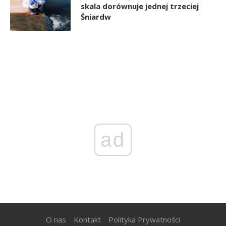
skala dorównuje jednej trzeciej
Śniardw
ad
O nas
Kontakt
Polityka Prywatności