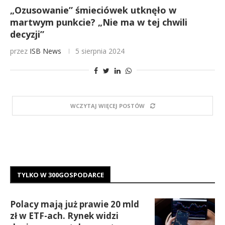
„Ozusowanie” śmieciówek utknęło w
martwym punkcie? „Nie ma w tej chwili
decyzji”
przez
ISB News
5 sierpnia 2024
WCZYTAJ WIĘCEJ POSTÓW
TYLKO W 300GOSPODARCE
Polacy mają już prawie 20 mld
zł w ETF-ach. Rynek widzi