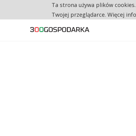
Ta strona używa plików cookies
TYLKO U NAS
CO TRZECIĄ ZŁOTÓWKĘ Z EMERYTURY SE
Twojej przeglądarce. Więcej inf