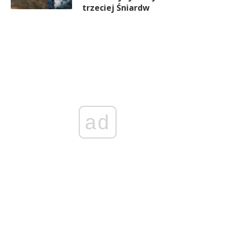
trzeciej Śniardw
ad