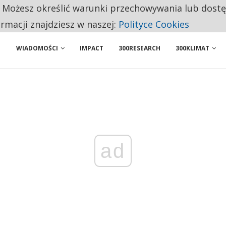
. Możesz określić warunki przechowywania lub dost
NIORZY PRZEZNACZAJĄ NA PODSTAWOWE ZAKUPY
ormacji znajdziesz w naszej:
Polityce Cookies
WIADOMOŚCI
IMPACT
300RESEARCH
300KLIMAT
ad