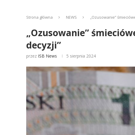
Strona główna
NEWS
„Ozusowanie” śmieciówek
„Ozusowanie” śmieciówe
decyzji”
przez
ISB News
5 sierpnia 2024