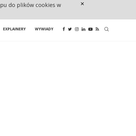
×
ępu do plików cookies w
NA JEDEN WAKAT PRZYPADAJĄ 
EXPLAINERY
WYWIADY