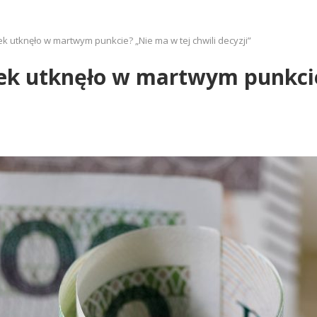
 utknęło w martwym punkcie? „Nie ma w tej chwili decyzji”
k utknęło w martwym punkcie?