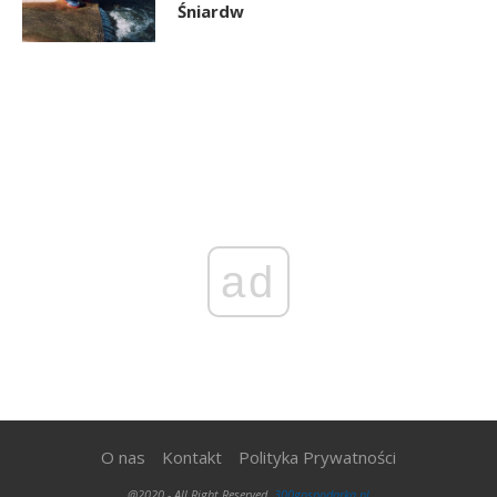
Śniardw
ad
O nas
Kontakt
Polityka Prywatności
@2020 - All Right Reserved.
300gospodarka.pl