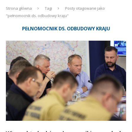
Strona główna
Tagi
Posty otagowane jako
"pełnomocnik ds. odbudowy kraju"
PEŁNOMOCNIK DS. ODBUDOWY KRAJU