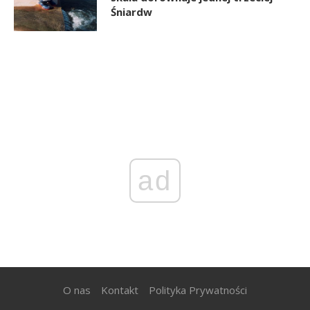
Śniardw
ad
O nas
Kontakt
Polityka Prywatności