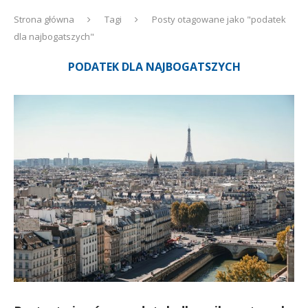
Strona główna
Tagi
Posty otagowane jako "podatek
dla najbogatszych"
PODATEK DLA NAJBOGATSZYCH