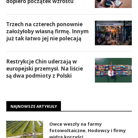
dopiero początek wzrostu
Trzech na czterech ponownie
założyłoby własną firmę. Innym
już tak łatwo jej nie polecają
Restrykcje Chin uderzają w
europejski przemysł. Na liście
są dwa podmioty z Polski
NAJNOWSZE ARTYKUŁY
Owce weszły na farmy
fotowoltaiczne. Hodowcy i firmy
widzą korzyści