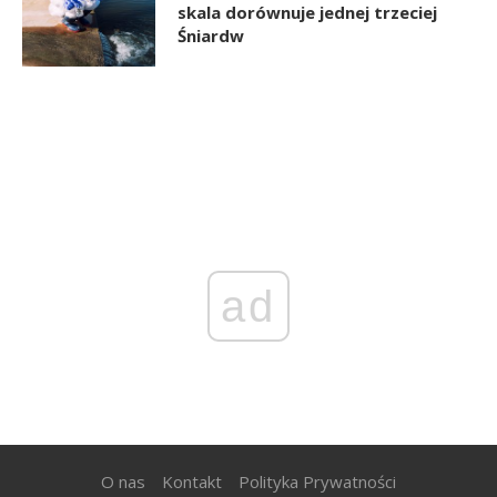
skala dorównuje jednej trzeciej
Śniardw
ad
O nas
Kontakt
Polityka Prywatności