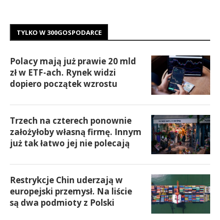
TYLKO W 300GOSPODARCE
Polacy mają już prawie 20 mld
zł w ETF-ach. Rynek widzi
dopiero początek wzrostu
Trzech na czterech ponownie
założyłoby własną firmę. Innym
już tak łatwo jej nie polecają
Restrykcje Chin uderzają w
europejski przemysł. Na liście
są dwa podmioty z Polski