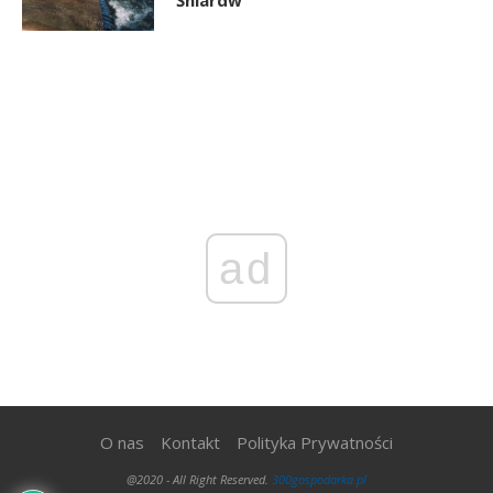
ad
O nas
Kontakt
Polityka Prywatności
@2020 - All Right Reserved.
300gospodarka.pl