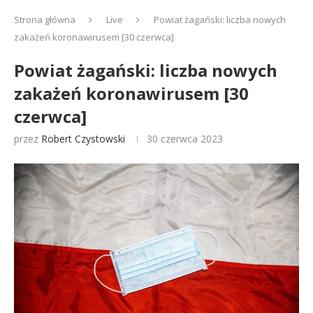
Strona główna
Live
Powiat żagański: liczba nowych
zakażeń koronawirusem [30 czerwca]
Powiat żagański: liczba nowych
zakażeń koronawirusem [30
czerwca]
przez
Robert Czystowski
30 czerwca 2023