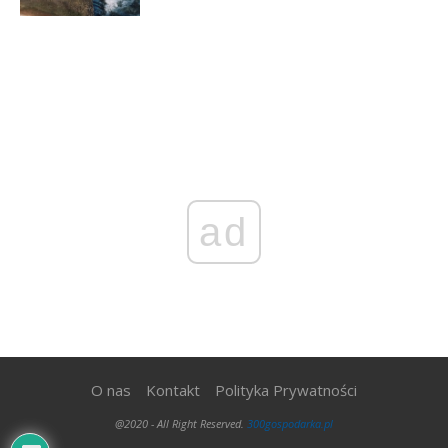
ad
O nas
Kontakt
Polityka Prywatności
@2020 - All Right Reserved.
300gospodarka.pl