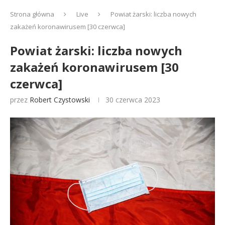
Strona główna
Live
Powiat żarski: liczba nowych
zakażeń koronawirusem [30 czerwca]
Powiat żarski: liczba nowych
zakażeń koronawirusem [30
czerwca]
przez
Robert Czystowski
30 czerwca 2023