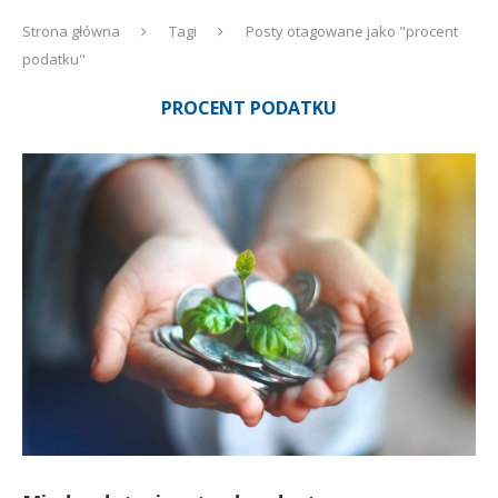
Strona główna
Tagi
Posty otagowane jako "procent
podatku"
PROCENT PODATKU