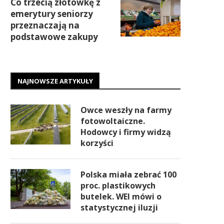
Co trzecią złotówkę z
emerytury seniorzy
przeznaczają na
podstawowe zakupy
NAJNOWSZE ARTYKUŁY
Owce weszły na farmy
fotowoltaiczne.
Hodowcy i firmy widzą
korzyści
Polska miała zebrać 100
proc. plastikowych
butelek. WEI mówi o
statystycznej iluzji