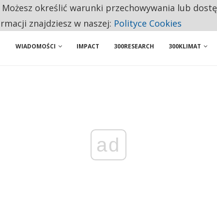
. Możesz określić warunki przechowywania lub dost
 PRZEMYSŁ. NA LIŚCIE SĄ DWA PODMIOTY Z POLSKI
ormacji znajdziesz w naszej:
Polityce Cookies
WIADOMOŚCI
IMPACT
300RESEARCH
300KLIMAT
ad