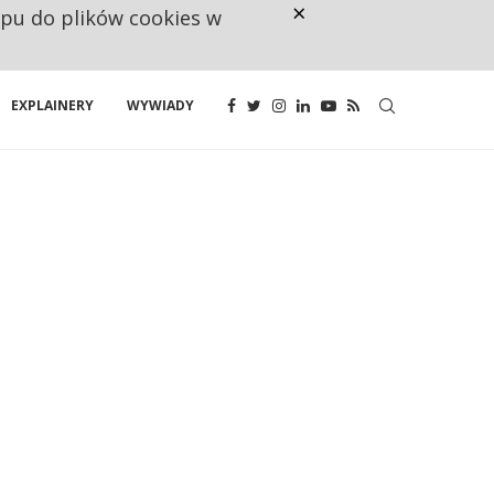
×
ępu do plików cookies w
CO TRZECIĄ ZŁOTÓWKĘ Z EMER
EXPLAINERY
WYWIADY