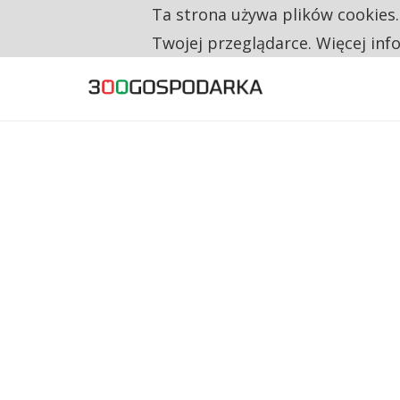
Ta strona używa plików cookies
TYLKO U NAS
RESTRYKCJE CHIN UDERZAJĄ W EUROPEJSKI
Twojej przeglądarce. Więcej inf