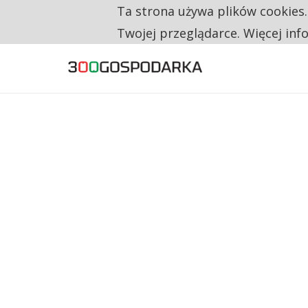
Ta strona używa plików cookies
TYLKO U NAS
TRZECH NA CZTERECH PONOWNIE ZAŁOŻYŁO
Twojej przeglądarce. Więcej inf