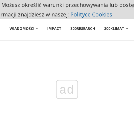
. Możesz określić warunki przechowywania lub dost
BY WŁASNĄ FIRMĘ. INNYM JUŻ TAK ŁATWO JEJ NIE POLECAJĄ
ormacji znajdziesz w naszej:
Polityce Cookies
WIADOMOŚCI
IMPACT
300RESEARCH
300KLIMAT
ad