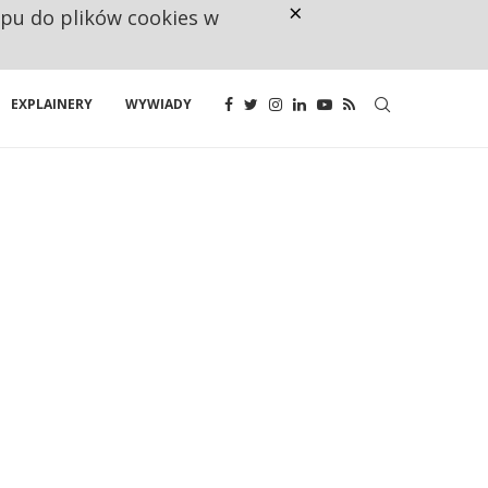
×
ępu do plików cookies w
RESTRYKCJE CHIN UDERZAJĄ W E
EXPLAINERY
WYWIADY