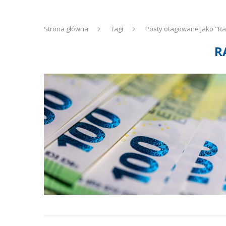
Strona główna
Tagi
Posty otagowane jako "R
R