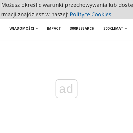
. Możesz określić warunki przechowywania lub dost
 PRZEMYSŁ. NA LIŚCIE SĄ DWA PODMIOTY Z POLSKI
ormacji znajdziesz w naszej:
Polityce Cookies
WIADOMOŚCI
IMPACT
300RESEARCH
300KLIMAT
ad