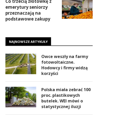
Co trzecią złotówkę z
emerytury seniorzy
przeznaczają na
podstawowe zakupy
NAJNOWSZE ARTYKUŁY
Owce weszły na farmy
fotowoltaiczne.
Hodowcy i firmy widzą
korzyści
Polska miała zebrać 100
proc. plastikowych
butelek. WEI mówi o
statystycznej iluzji