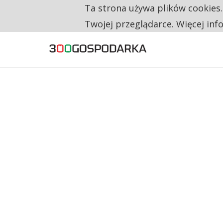
Ta strona używa plików cookies
TYLKO U NAS
RESTRYKCJE CHIN UDERZAJĄ W EUROPEJSKI
Twojej przeglądarce. Więcej inf