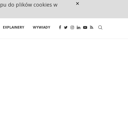
×
ępu do plików cookies w
CO TRZECIĄ ZŁOTÓWKĘ Z EMER
EXPLAINERY
WYWIADY