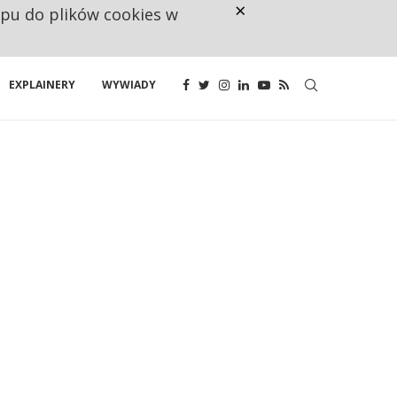
×
ępu do plików cookies w
CO TRZECIĄ ZŁOTÓWKĘ Z EMER
EXPLAINERY
WYWIADY