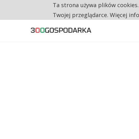
Ta strona używa plików cookies
TYLKO U NAS
RESTRYKCJE CHIN UDERZAJĄ W EUROPEJSKI
Twojej przeglądarce. Więcej inf