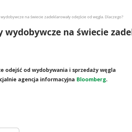
my wydobywcze na świecie zadeklarowały odejście od węgla. Dlaczego?
my wydobywcze na świecie zade
e odejść od wydobywania i sprzedaży węgla
cjalnie agencja informacyjna
Bloomberg
.