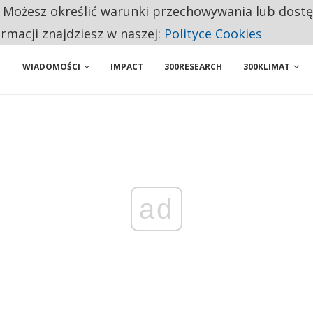
. Możesz określić warunki przechowywania lub dost
 PRZEMYSŁ. NA LIŚCIE SĄ DWA PODMIOTY Z POLSKI
ormacji znajdziesz w naszej:
Polityce Cookies
WIADOMOŚCI
IMPACT
300RESEARCH
300KLIMAT
ad