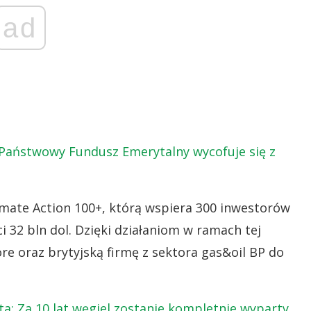
ad
Państwowy Fundusz Emerytalny wycofuje się z
limate Action 100+, którą wspiera 300 inwestorów
 32 bln dol. Dzięki działaniom w ramach tej
re oraz brytyjską firmę z sektora gas&oil BP do
a: Za 10 lat węgiel zostanie kompletnie wyparty