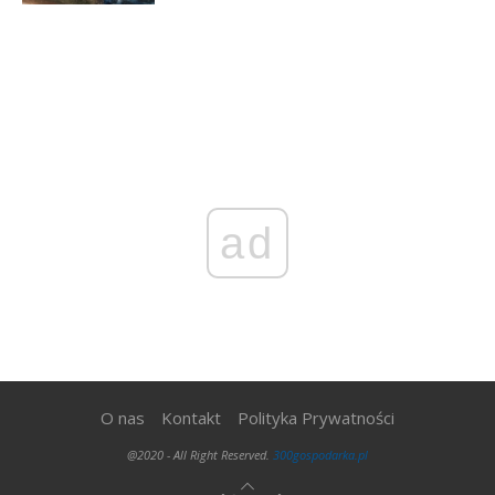
ad
O nas
Kontakt
Polityka Prywatności
@2020 - All Right Reserved.
300gospodarka.pl