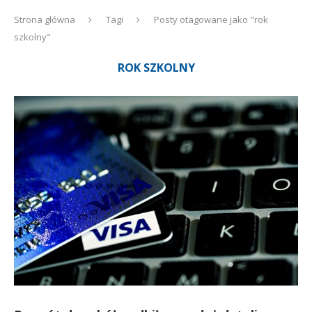
Strona główna
Tagi
Posty otagowane jako "rok
szkolny"
ROK SZKOLNY