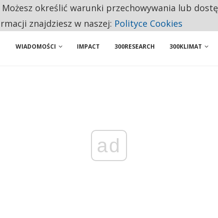
. Możesz określić warunki przechowywania lub dost
NIORZY PRZEZNACZAJĄ NA PODSTAWOWE ZAKUPY
ormacji znajdziesz w naszej:
Polityce Cookies
WIADOMOŚCI
IMPACT
300RESEARCH
300KLIMAT
ad