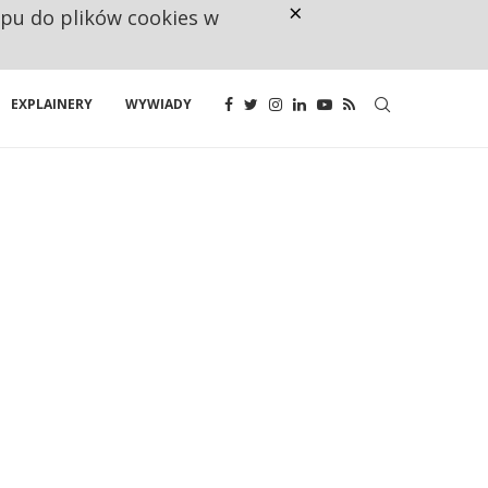
×
ępu do plików cookies w
NA JEDEN WAKAT PRZYPADAJĄ 
EXPLAINERY
WYWIADY