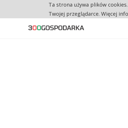
Ta strona używa plików cookies
TYLKO U NAS
CO TRZECIĄ ZŁOTÓWKĘ Z EMERYTURY SE
Twojej przeglądarce. Więcej inf