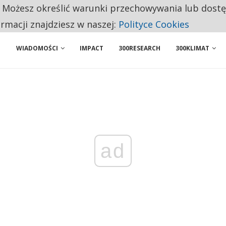
. Możesz określić warunki przechowywania lub dost
 PRZEMYSŁ. NA LIŚCIE SĄ DWA PODMIOTY Z POLSKI
ormacji znajdziesz w naszej:
Polityce Cookies
WIADOMOŚCI
IMPACT
300RESEARCH
300KLIMAT
ad