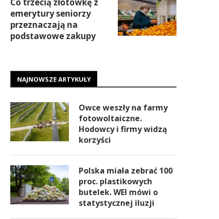
Co trzecią złotówkę z
emerytury seniorzy
przeznaczają na
podstawowe zakupy
NAJNOWSZE ARTYKUŁY
Owce weszły na farmy
fotowoltaiczne.
Hodowcy i firmy widzą
korzyści
Polska miała zebrać 100
proc. plastikowych
butelek. WEI mówi o
statystycznej iluzji