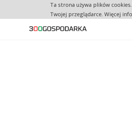
Ta strona używa plików cookies
TYLKO U NAS
RESTRYKCJE CHIN UDERZAJĄ W EUROPEJSKI
Twojej przeglądarce. Więcej inf