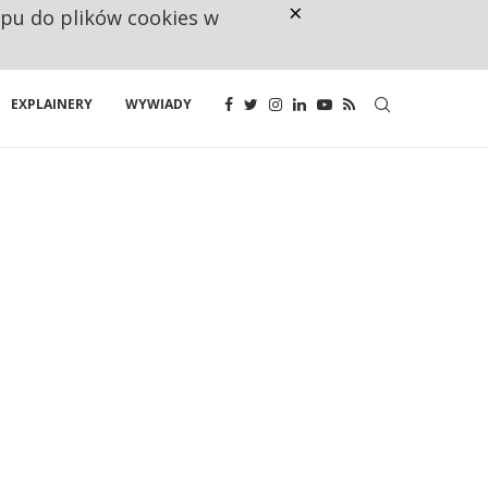
×
ępu do plików cookies w
CO TRZECIĄ ZŁOTÓWKĘ Z EMER
EXPLAINERY
WYWIADY