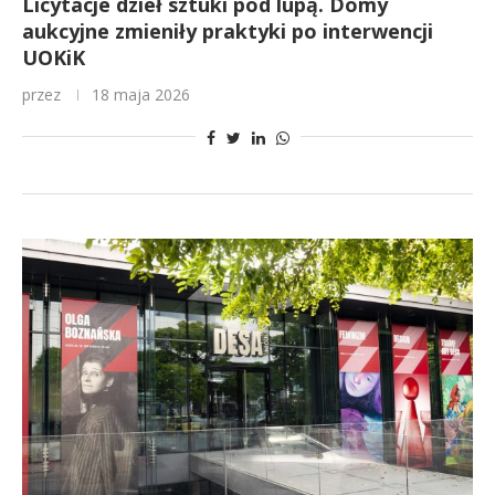
Licytacje dzieł sztuki pod lupą. Domy
aukcyjne zmieniły praktyki po interwencji
UOKiK
przez
18 maja 2026