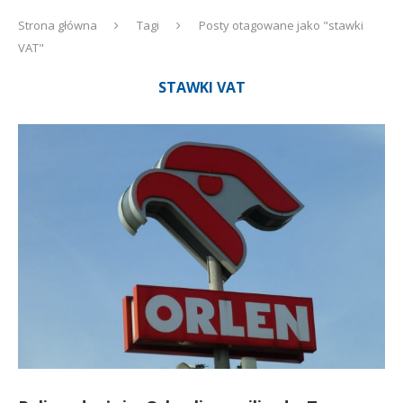
Strona główna
Tagi
Posty otagowane jako "stawki
VAT"
STAWKI VAT