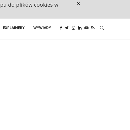
×
ępu do plików cookies w
160 ZNAKÓW TO ZA MAŁO. FUND
EXPLAINERY
WYWIADY