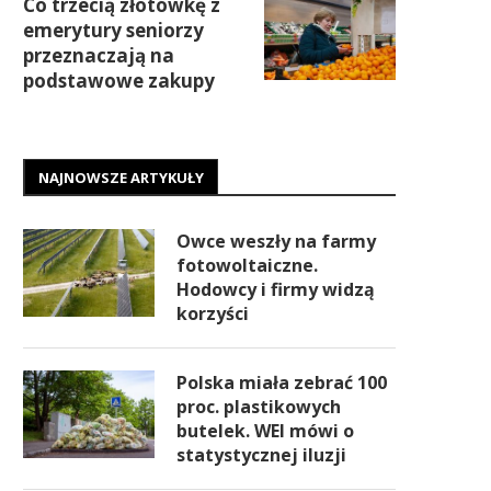
Co trzecią złotówkę z
emerytury seniorzy
przeznaczają na
podstawowe zakupy
NAJNOWSZE ARTYKUŁY
Owce weszły na farmy
fotowoltaiczne.
Hodowcy i firmy widzą
korzyści
Polska miała zebrać 100
proc. plastikowych
butelek. WEI mówi o
statystycznej iluzji