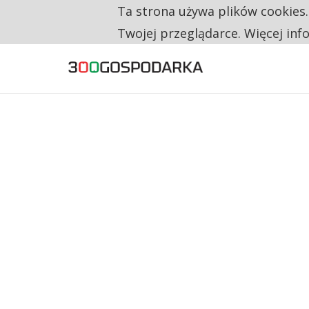
Ta strona używa plików cookies
TYLKO U NAS
NA JEDEN WAKAT PRZYPADAJĄ 62 ZGŁOSZ
Twojej przeglądarce. Więcej inf