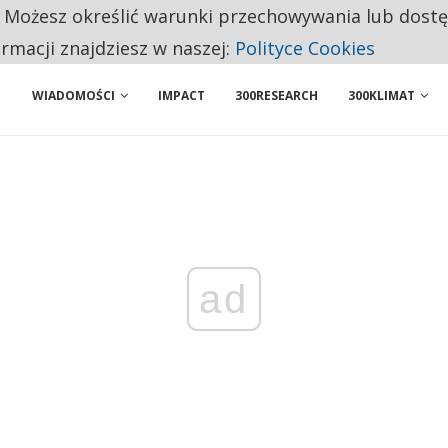
. Możesz określić warunki przechowywania lub dost
ENIA. WIELU KANDYDATÓW NIE ROZPOCZYNA PRACY
ormacji znajdziesz w naszej:
Polityce Cookies
WIADOMOŚCI
IMPACT
300RESEARCH
300KLIMAT
ad