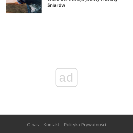
Śniardw
ad
O nas
Kontakt
Polityka Prywatności