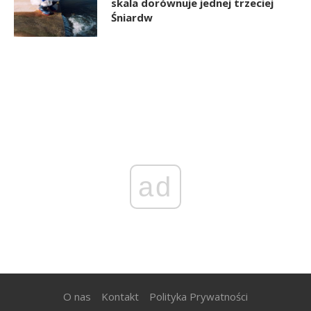
skala dorównuje jednej trzeciej
Śniardw
ad
O nas
Kontakt
Polityka Prywatności