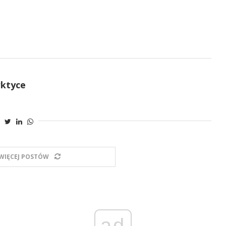
rktyce
WIĘCEJ POSTÓW
ad