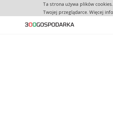
Ta strona używa plików cookies
TYLKO U NAS
CO TRZECIĄ ZŁOTÓWKĘ Z EMERYTURY SE
Twojej przeglądarce. Więcej inf