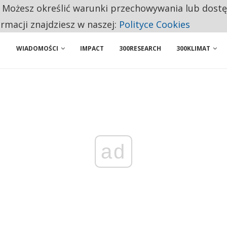
. Możesz określić warunki przechowywania lub dost
NIORZY PRZEZNACZAJĄ NA PODSTAWOWE ZAKUPY
ormacji znajdziesz w naszej:
Polityce Cookies
WIADOMOŚCI
IMPACT
300RESEARCH
300KLIMAT
ad