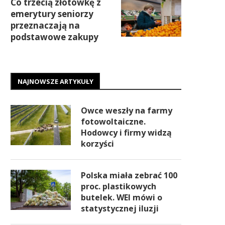
Co trzecią złotówkę z
emerytury seniorzy
przeznaczają na
podstawowe zakupy
NAJNOWSZE ARTYKUŁY
Owce weszły na farmy
fotowoltaiczne.
Hodowcy i firmy widzą
korzyści
Polska miała zebrać 100
proc. plastikowych
butelek. WEI mówi o
statystycznej iluzji