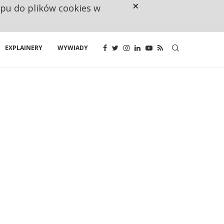
×
ępu do plików cookies w
NA JEDEN WAKAT PRZYPADAJĄ 
EXPLAINERY
WYWIADY