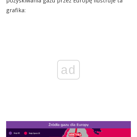
pozyskiwania gazu przez Europę ilustruje ta
grafika:
ad