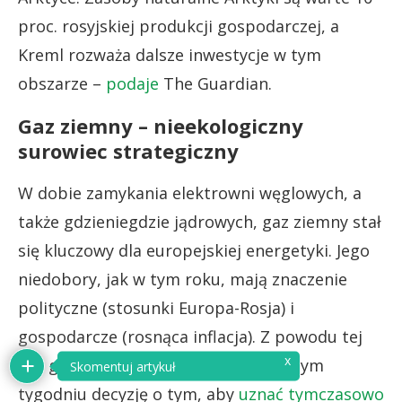
proc. rosyjskiej produkcji gospodarczej, a
Kreml rozważa dalsze inwestycje w tym
obszarze –
podaje
The Guardian.
Gaz ziemny – nieekologiczny
surowiec strategiczny
W dobie zamykania elektrowni węglowych, a
także gdzieniegdzie jądrowych, gaz ziemny stał
się kluczowy dla europejskiej energetyki. Jego
niedobory, jak w tym roku, mają znaczenie
polityczne (stosunki Europa-Rosja) i
gospodarcze (rosnąca inflacja). Z powodu tej
x
roli gazu ziemnego, Unia podjęła w tym
Skomentuj artykuł
tygodniu decyzję o tym, aby
uznać tymczasowo