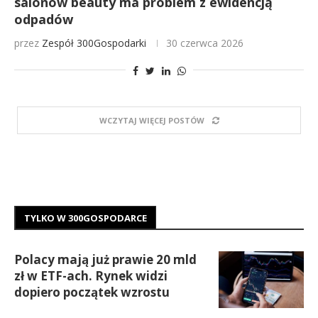
salonów beauty ma problem z ewidencją
odpadów
przez
Zespół 300Gospodarki
30 czerwca 2026
WCZYTAJ WIĘCEJ POSTÓW
TYLKO W 300GOSPODARCE
Polacy mają już prawie 20 mld
zł w ETF-ach. Rynek widzi
dopiero początek wzrostu