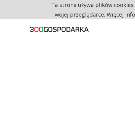
Ta strona używa plików cookies
TYLKO U NAS
RESTRYKCJE CHIN UDERZAJĄ W EUROPEJSKI
Twojej przeglądarce. Więcej inf