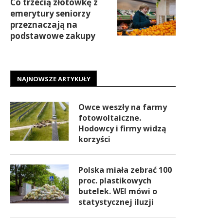
Co trzecią złotówkę z
emerytury seniorzy
przeznaczają na
podstawowe zakupy
NAJNOWSZE ARTYKUŁY
Owce weszły na farmy
fotowoltaiczne.
Hodowcy i firmy widzą
korzyści
Polska miała zebrać 100
proc. plastikowych
butelek. WEI mówi o
statystycznej iluzji