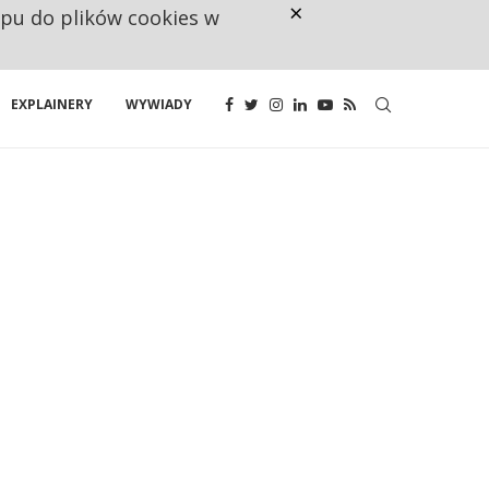
×
ępu do plików cookies w
CO TRZECIĄ ZŁOTÓWKĘ Z EMER
EXPLAINERY
WYWIADY