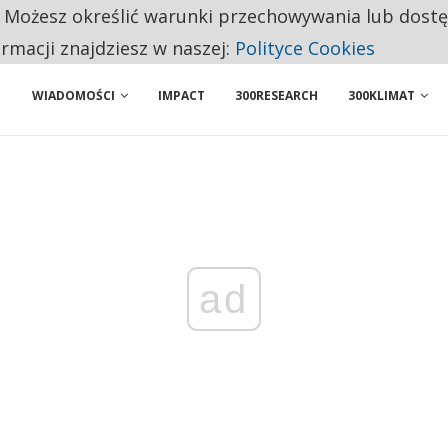
. Możesz określić warunki przechowywania lub dost
 PRZEMYSŁ. NA LIŚCIE SĄ DWA PODMIOTY Z POLSKI
ormacji znajdziesz w naszej:
Polityce Cookies
WIADOMOŚCI
IMPACT
300RESEARCH
300KLIMAT
ad