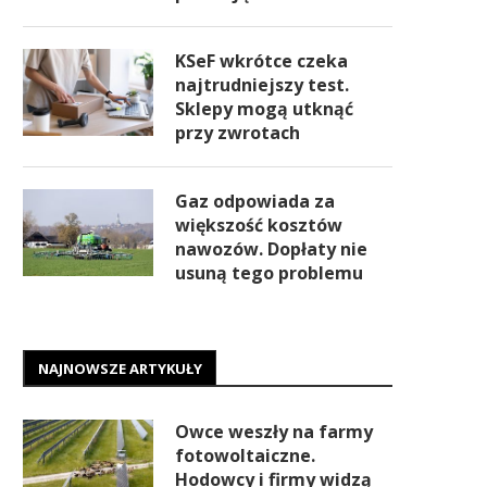
KSeF wkrótce czeka
najtrudniejszy test.
Sklepy mogą utknąć
przy zwrotach
Gaz odpowiada za
większość kosztów
nawozów. Dopłaty nie
usuną tego problemu
NAJNOWSZE ARTYKUŁY
Owce weszły na farmy
fotowoltaiczne.
Hodowcy i firmy widzą