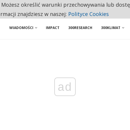
. Możesz określić warunki przechowywania lub dost
NIORZY PRZEZNACZAJĄ NA PODSTAWOWE ZAKUPY
ormacji znajdziesz w naszej:
Polityce Cookies
WIADOMOŚCI
IMPACT
300RESEARCH
300KLIMAT
ad