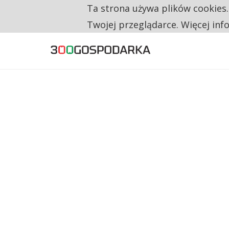
Ta strona używa plików cookies
TYLKO U NAS
CO TRZECIĄ ZŁOTÓWKĘ Z EMERYTURY SE
Twojej przeglądarce. Więcej inf