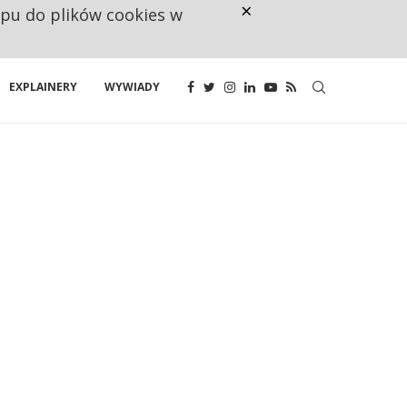
×
ępu do plików cookies w
NA JEDEN WAKAT PRZYPADAJĄ 
EXPLAINERY
WYWIADY