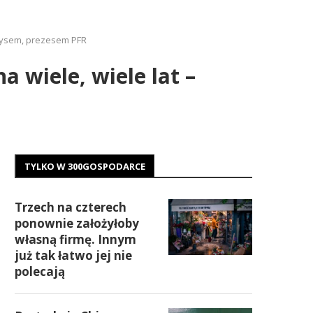
Borysem, prezesem PFR
a wiele, wiele lat –
TYLKO W 300GOSPODARCE
Trzech na czterech
ponownie założyłoby
własną firmę. Innym
już tak łatwo jej nie
polecają