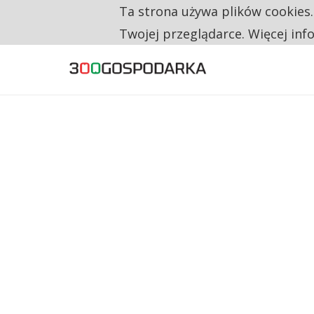
Ta strona używa plików cookies
TYLKO U NAS
NA JEDEN WAKAT PRZYPADAJĄ 62 ZGŁOSZ
Twojej przeglądarce. Więcej inf