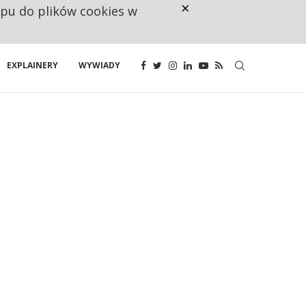
×
ępu do plików cookies w
160 ZNAKÓW TO ZA MAŁO. FUND
EXPLAINERY
WYWIADY