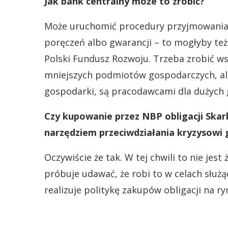
Jak bank centralny może to zrobić?
Może uruchomić procedury przyjmowania w
poręczeń albo gwarancji – to mogłyby też
Polski Fundusz Rozwoju. Trzeba zrobić wsz
mniejszych podmiotów gospodarczych, ale 
gospodarki, są pracodawcami dla dużych g
Czy kupowanie przez NBP obligacji Ska
narzędziem przeciwdziałania kryzysowi
Oczywiście że tak. W tej chwili to nie jes
próbuje udawać, że robi to w celach służą
realizuje politykę zakupów obligacji na r