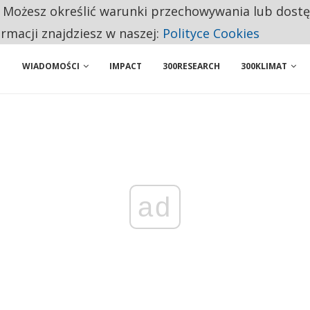
. Możesz określić warunki przechowywania lub dost
ENIA. WIELU KANDYDATÓW NIE ROZPOCZYNA PRACY
ormacji znajdziesz w naszej:
Polityce Cookies
WIADOMOŚCI
IMPACT
300RESEARCH
300KLIMAT
ad