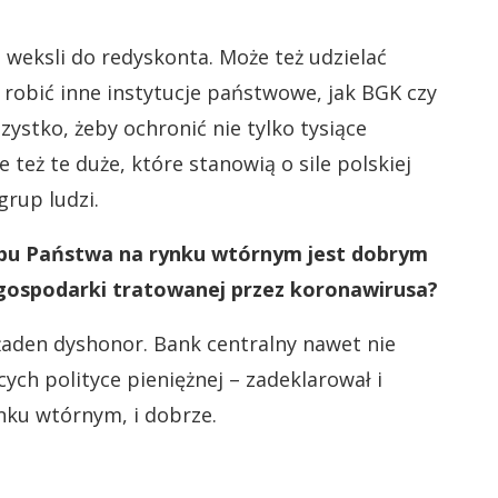
eksli do redyskonta. Może też udzielać
 robić inne instytucje państwowe, jak BGK czy
ystko, żeby ochronić nie tylko tysiące
też te duże, które stanowią o sile polskiej
rup ludzi.
rbu Państwa na rynku wtórnym jest dobrym
 gospodarki tratowanej przez koronawirusa?
t żaden dyshonor. Bank centralny nawet nie
cych polityce pieniężnej – zadeklarował i
ynku wtórnym, i dobrze.